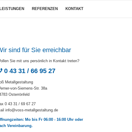
LEISTUNGEN
REFERENZEN
KONTAKT
ir sind für Sie erreichbar
ollen Sie mit uns persönlich in Kontakt treten?
0 43 31 / 66 95 27
oß Metallgestaltung
erner-von-Siemens-Str. 38a
4783 Osterrönfeld
ax 0 43 31 / 69 67 27
ail
info@voss-metallgestaltung.de
ffnungzeiten: Mo bis Fr 06:00 - 16:00 Uhr oder
ach Vereinbarung.