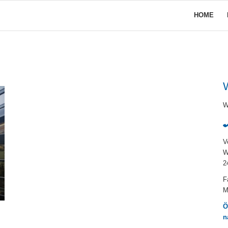
HOME
W
W
V
W
2
F
M
Ö
n