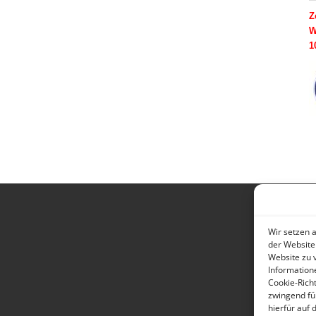
Z
W
1
Wir setzen 
der Website
Website zu 
Information
Cookie-Richt
zwingend fü
hierfür auf