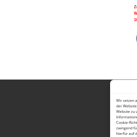
Z
W
1
Wir setzen 
der Website
Website zu 
Information
Cookie-Richt
zwingend fü
hierfür auf