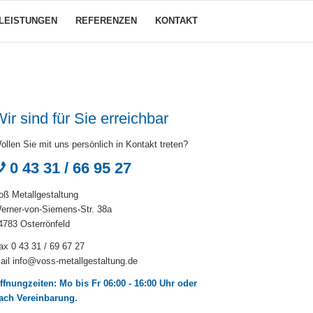
LEISTUNGEN
REFERENZEN
KONTAKT
ir sind für Sie erreichbar
ollen Sie mit uns persönlich in Kontakt treten?
0 43 31 / 66 95 27
oß Metallgestaltung
erner-von-Siemens-Str. 38a
4783 Osterrönfeld
ax 0 43 31 / 69 67 27
ail
info@voss-metallgestaltung.de
ffnungzeiten: Mo bis Fr 06:00 - 16:00 Uhr oder
ach Vereinbarung.