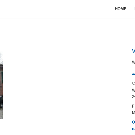
HOME
W
W
V
W
2
F
M
Ö
n