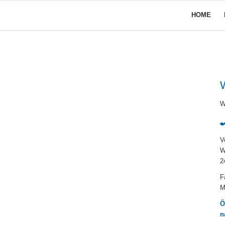
HOME
W
W
V
W
2
F
M
Ö
n