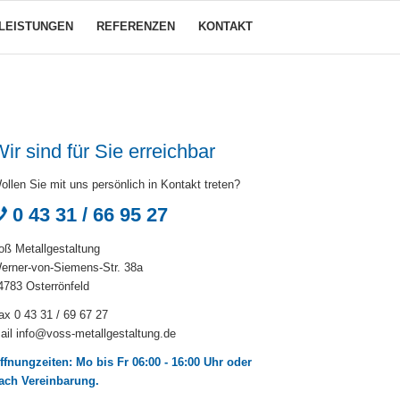
LEISTUNGEN
REFERENZEN
KONTAKT
ir sind für Sie erreichbar
ollen Sie mit uns persönlich in Kontakt treten?
0 43 31 / 66 95 27
oß Metallgestaltung
erner-von-Siemens-Str. 38a
4783 Osterrönfeld
ax 0 43 31 / 69 67 27
ail
info@voss-metallgestaltung.de
ffnungzeiten: Mo bis Fr 06:00 - 16:00 Uhr oder
ach Vereinbarung.