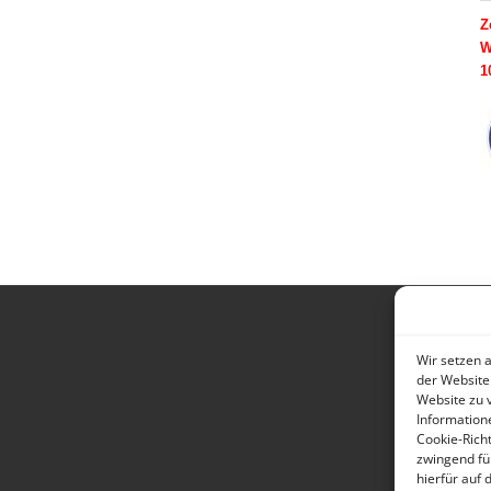
Z
W
1
Wir setzen 
der Website
Website zu 
Information
Cookie-Richt
zwingend fü
hierfür auf